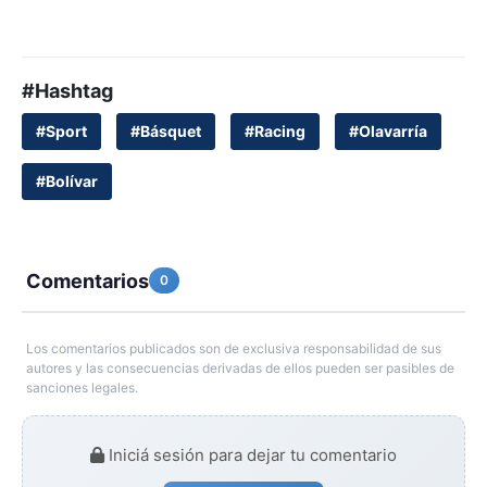
#Hashtag
#Sport
#Básquet
#Racing
#Olavarría
#Bolívar
Comentarios
0
Los comentarios publicados son de exclusiva responsabilidad de sus
autores y las consecuencias derivadas de ellos pueden ser pasibles de
sanciones legales.
Iniciá sesión para dejar tu comentario