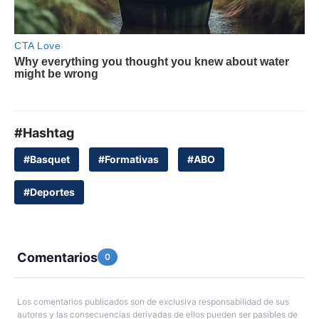
#Hashtag
#Basquet
#Formativas
#ABO
#Deportes
Comentarios
0
Los comentarios publicados son de exclusiva responsabilidad de sus
autores y las consecuencias derivadas de ellos pueden ser pasibles de