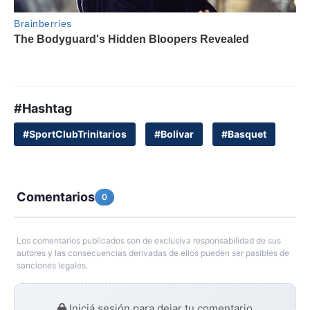
#Hashtag
#SportClubTrinitarios
#Bolivar
#Basquet
Comentarios
0
Los comentarios publicados son de exclusiva responsabilidad de sus
autores y las consecuencias derivadas de ellos pueden ser pasibles de
sanciones legales.
Iniciá sesión para dejar tu comentario