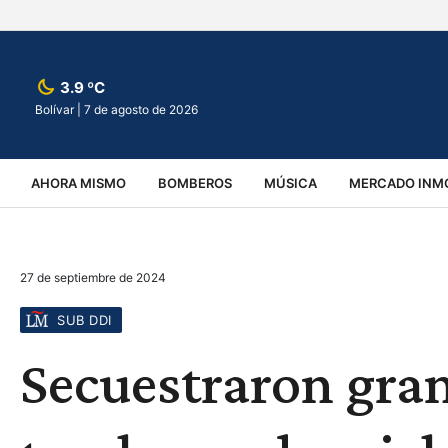
3.9 ºC
Bolívar |
7 de agosto de 2026
AHORA MISMO
BOMBEROS
MÚSICA
MERCADO INMO
REGIONALES
EDUCACIÓN
ESPECTÁCULOS
INFOR
27 de septiembre de 2024
VIRALES
ACCIDENTES
CULTURA
JUDICIALES
T
SUB DDI
Secuestraron gra