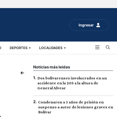
Ingresar
Bu
O
DEPORTES
LOCALIDADES
ALUD
SOCIALES
EXPO RURAL 2025
Noticias más leídas
1
.
Dos bolivarenses involucrados en un
accidente en la 205 a la altura de
General Alvear
2
.
Condenaron a 3 años de prisión en
suspenso a autor de lesiones graves en
Bolívar