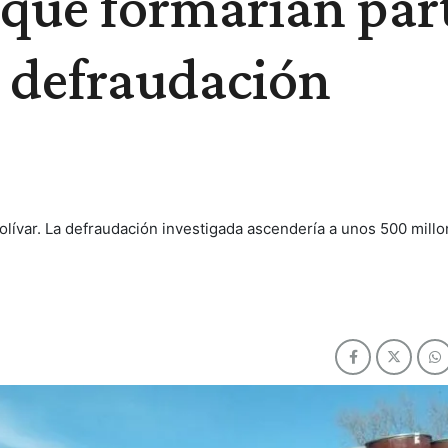
 que formarían par
a defraudación
Bolívar. La defraudación investigada ascendería a unos 500 mill