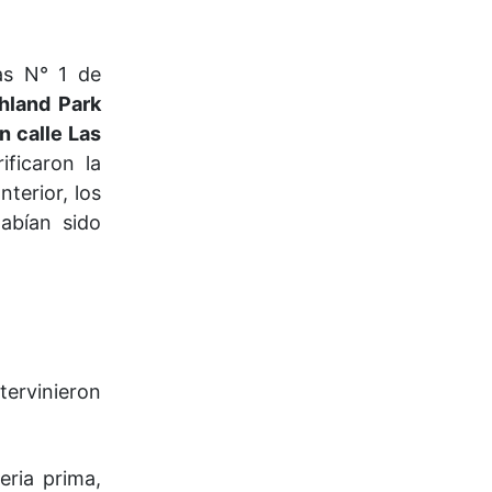
as N° 1 de
hland Park
n calle Las
ficaron la
terior, los
abían sido
ntervinieron
eria prima,