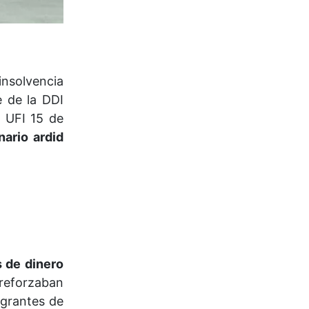
nsolvencia
e de la DDI
a UFI 15 de
nario ardid
s de dinero
reforzaban
egrantes de