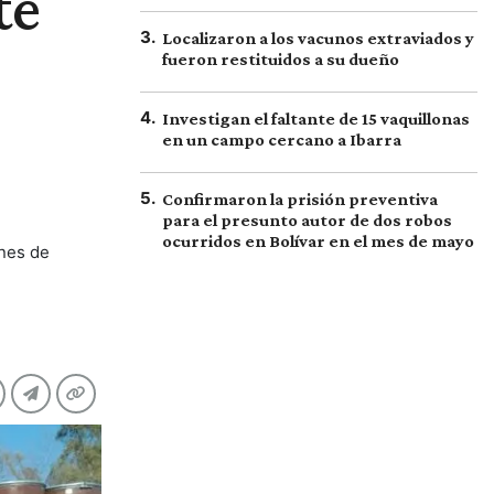
te
3
.
Localizaron a los vacunos extraviados y
fueron restituidos a su dueño
4
.
Investigan el faltante de 15 vaquillonas
en un campo cercano a Ibarra
5
.
Confirmaron la prisión preventiva
para el presunto autor de dos robos
ocurridos en Bolívar en el mes de mayo
ones de