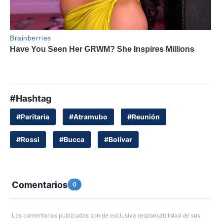
#Hashtag
#Paritaria
#Atramubo
#Reunión
#Rossi
#Bucca
#Bolívar
Comentarios
0
Los comentarios publicados son de exclusiva responsabilidad de sus