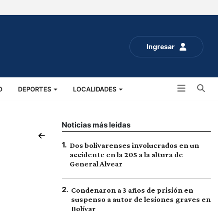
Ingresar
Bu
O
DEPORTES
LOCALIDADES
ALUD
SOCIALES
EXPO RURAL 2025
Noticias más leídas
1
.
Dos bolivarenses involucrados en un
accidente en la 205 a la altura de
General Alvear
2
.
Condenaron a 3 años de prisión en
suspenso a autor de lesiones graves en
Bolívar