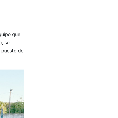
quipo que
o, se
o puesto de