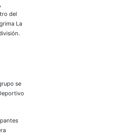
,
tro del
sgrima La
ivisión.
grupo se
 Deportivo
ipantes
era