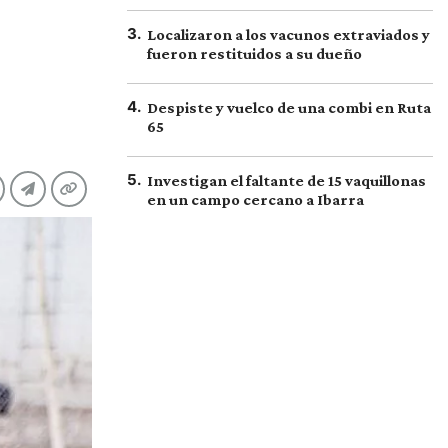
3
.
Localizaron a los vacunos extraviados y
fueron restituidos a su dueño
4
.
Despiste y vuelco de una combi en Ruta
65
5
.
Investigan el faltante de 15 vaquillonas
en un campo cercano a Ibarra