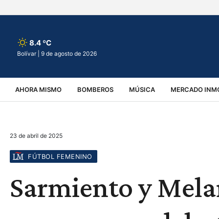
8.4 ºC
Bolívar |
9 de agosto de 2026
AHORA MISMO
BOMBEROS
MÚSICA
MERCADO INMO
REGIONALES
EDUCACIÓN
ESPECTÁCULOS
INFOR
23 de abril de 2025
VIRALES
ACCIDENTES
CULTURA
JUDICIALES
T
FÚTBOL FEMENINO
Sarmiento y Mela