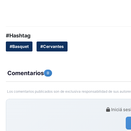
#Hashtag
#Basquet
#Cervantes
Comentarios
0
Los comentarios publicados son de exclusiva responsabilidad de sus autores
Iniciá ses