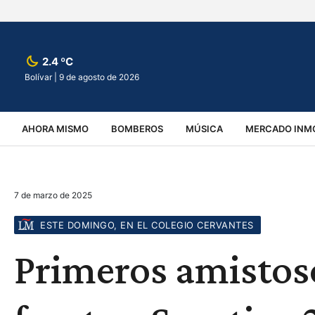
2.4 ºC
Bolívar |
9 de agosto de 2026
AHORA MISMO
BOMBEROS
MÚSICA
MERCADO INMO
REGIONALES
EDUCACIÓN
ESPECTÁCULOS
INFOR
7 de marzo de 2025
VIRALES
ACCIDENTES
CULTURA
JUDICIALES
T
ESTE DOMINGO, EN EL COLEGIO CERVANTES
Primeros amistoso