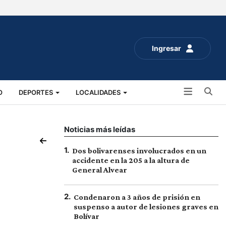
Ingresar
Bu
O
DEPORTES
LOCALIDADES
ALUD
SOCIALES
EXPO RURAL 2025
Noticias más leídas
1
.
Dos bolivarenses involucrados en un
accidente en la 205 a la altura de
General Alvear
2
.
Condenaron a 3 años de prisión en
suspenso a autor de lesiones graves en
Bolívar