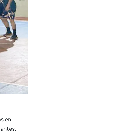
os en
vantes.