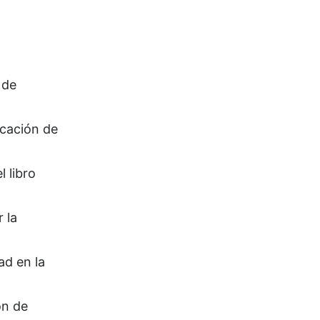
 de
cación de
 libro
 la
d en la
n de