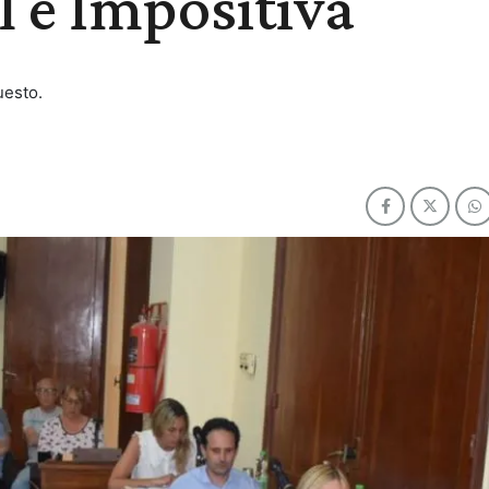
 e Impositiva
uesto.