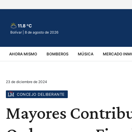
11.8 ºC
Bolívar |
8 de agosto de 2026
AHORA MISMO
BOMBEROS
MÚSICA
MERCADO INMO
REGIONALES
EDUCACIÓN
ESPECTÁCULOS
INFOR
23 de diciembre de 2024
VIRALES
ACCIDENTES
CULTURA
JUDICIALES
T
CONCEJO DELIBERANTE
Mayores Contribu