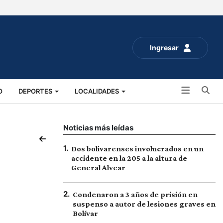
Ingresar
Bu
O
DEPORTES
LOCALIDADES
ALUD
SOCIALES
EXPO RURAL 2025
Noticias más leídas
1
.
Dos bolivarenses involucrados en un
accidente en la 205 a la altura de
General Alvear
2
.
Condenaron a 3 años de prisión en
suspenso a autor de lesiones graves en
Bolívar