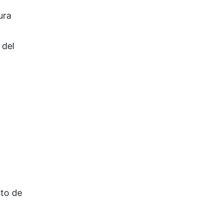
ura
 del
to de