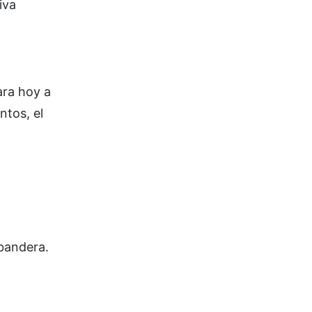
iva
ara hoy a
ntos, el
 bandera.