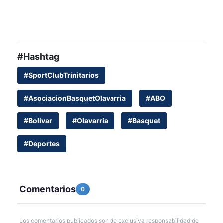
#Hashtag
#SportClubTrinitarios
#AsociacionBasquetOlavarria
#ABO
#Bolivar
#Olavarria
#Basquet
#Deportes
Comentarios
0
Los comentarios publicados son de exclusiva responsabilidad de