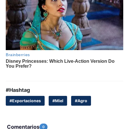
#Hashtag
#Exportaciones
#Miel
#Agro
Comentarios
0