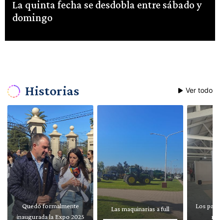
La quinta fecha se desdobla entre sábado y
domingo
Historias
Ver todo
Quedó formalmente
Los pabe
Las maquinarias a full
inaugurada la Expo 2025
re