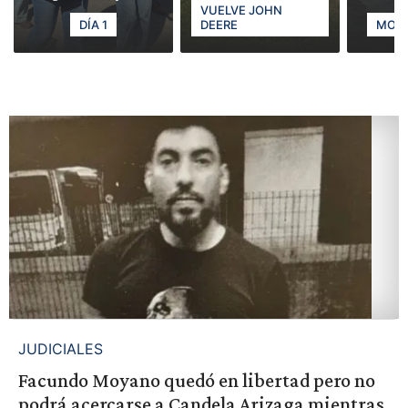
VUELVE JOHN
DÍA 1
DEERE
MODE
JUDICIALES
Facundo Moyano quedó en libertad pero no
podrá acercarse a Candela Arizaga mientras