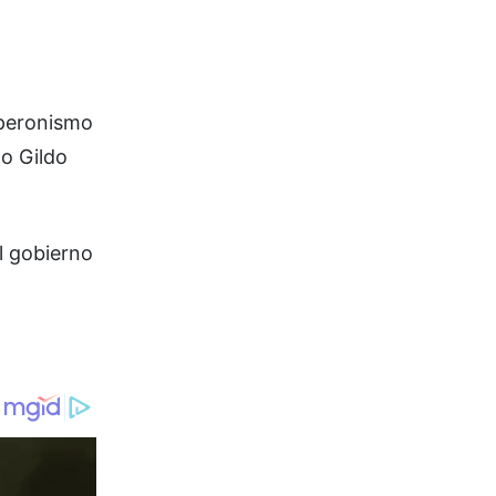
l peronismo
ño Gildo
el gobierno