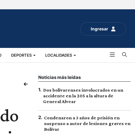
Ingresar
Bu
O
DEPORTES
LOCALIDADES
ALUD
SOCIALES
EXPO RURAL 2025
Noticias más leídas
1
.
Dos bolivarenses involucrados en un
accidente en la 205 a la altura de
General Alvear
ldo
2
.
Condenaron a 3 años de prisión en
suspenso a autor de lesiones graves en
Bolívar