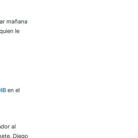
par mañana
quien le
DIB
en el
ador al
nete, Diego