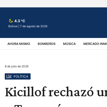
4.3 ºC
Bolívar |
7 de agosto de 2026
AHORA MISMO
BOMBEROS
MÚSICA
MERCADO INMO
REGIONALES
EDUCACIÓN
ESPECTÁCULOS
INFOR
8 de julio de 2026
VIRALES
ACCIDENTES
CULTURA
JUDICIALES
T
POLÍTICA
Kicillof rechazó u