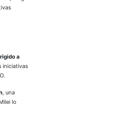
tivas
rigido a
iniciativas
SO.
n
, una
ilei lo