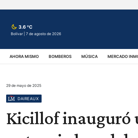
3.6 ºC
Bolívar |
7 de agosto de 2026
AHORA MISMO
BOMBEROS
MÚSICA
MERCADO INMO
REGIONALES
EDUCACIÓN
ESPECTÁCULOS
INFOR
29 de mayo de 2025
VIRALES
ACCIDENTES
CULTURA
JUDICIALES
T
DAIREAUX
Kicillof inauguró