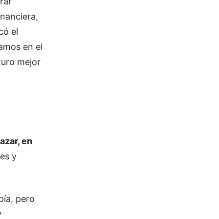
rar
inanciera,
có el
amos en el
turo mejor
azar, en
les y
pía, pero
y