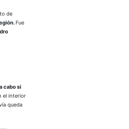
cto de
región.
Fue
dro
a cabo si
el interior
vía queda