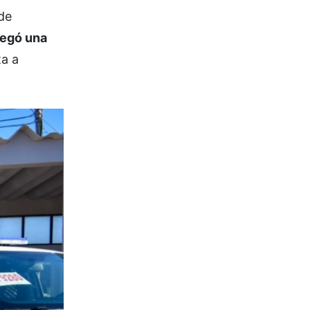
 de
regó una
ta a