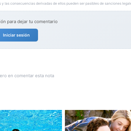
 y las consecuencias derivadas de ellos pueden ser pasibles de sanciones legal
ión para dejar tu comentario
Iniciar sesión
mero en comentar esta nota