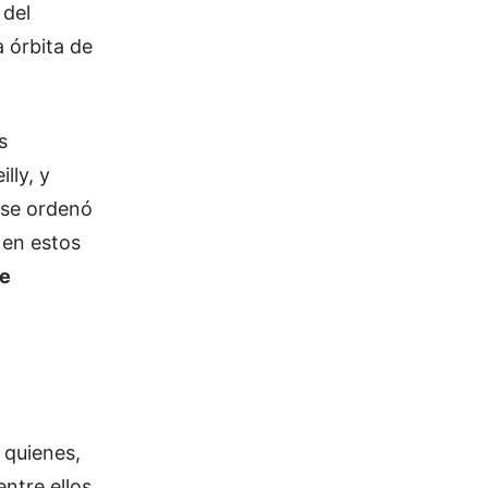
 del
 órbita de
s
lly, y
 se ordenó
 en estos
te
 quienes,
ntre ellos