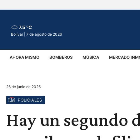
7.5 ºC
Bolívar |
7 de agosto de 2026
AHORA MISMO
BOMBEROS
MÚSICA
MERCADO INMO
REGIONALES
EDUCACIÓN
ESPECTÁCULOS
INFOR
26 de junio de 2026
VIRALES
ACCIDENTES
CULTURA
JUDICIALES
T
POLICIALES
Hay un segundo d