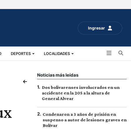
Ingresar
Bu
O
DEPORTES
LOCALIDADES
ALUD
SOCIALES
EXPO RURAL 2025
Noticias más leídas
1
.
Dos bolivarenses involucrados en un
accidente en la 205 a la altura de
General Alvear
ux
2
.
Condenaron a 3 años de prisión en
suspenso a autor de lesiones graves en
Bolívar