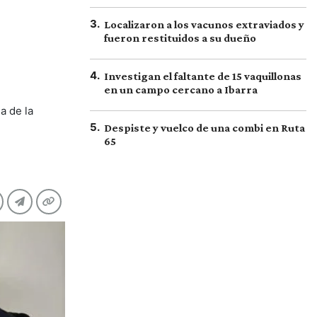
3
.
Localizaron a los vacunos extraviados y
fueron restituidos a su dueño
4
.
Investigan el faltante de 15 vaquillonas
en un campo cercano a Ibarra
a de la
5
.
Despiste y vuelco de una combi en Ruta
65