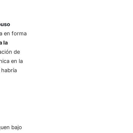
buso
ia en forma
 la
ación de
nica en la
 habría
quen bajo