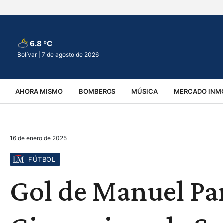
6.8 ºC
Bolívar |
7 de agosto de 2026
AHORA MISMO
BOMBEROS
MÚSICA
MERCADO INMO
REGIONALES
EDUCACIÓN
ESPECTÁCULOS
INFOR
16 de enero de 2025
VIRALES
ACCIDENTES
CULTURA
JUDICIALES
T
FÚTBOL
Gol de Manuel Pan