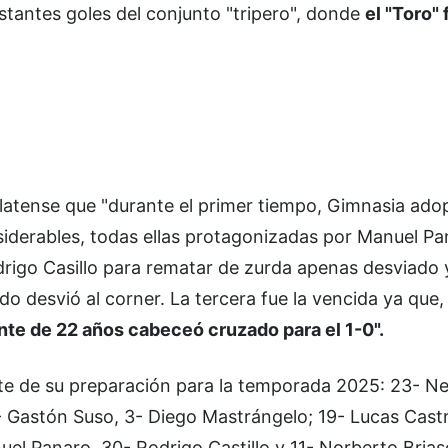
stantes goles del conjunto "tripero", donde
el "Toro" 
platense que "durante el primer tiempo, Gimnasia adop
iderables, todas ellas protagonizadas por Manuel Pa
drigo Casillo para rematar de zurda apenas desviado y
 desvió al corner. La tercera fue la vencida ya que, 
nte de 22 años cabeceó cruzado para el 1-0".
te de su preparación para la temporada 2025: 23- N
- Gastón Suso, 3- Diego Mastrángelo; 19- Lucas Castr
el Panaro, 30- Rodrigo Castillo y 11- Norberto Brias