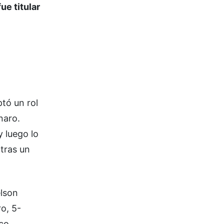
fue titular
tó un rol
naro.
 luego lo
tras un
elson
o, 5-
co.