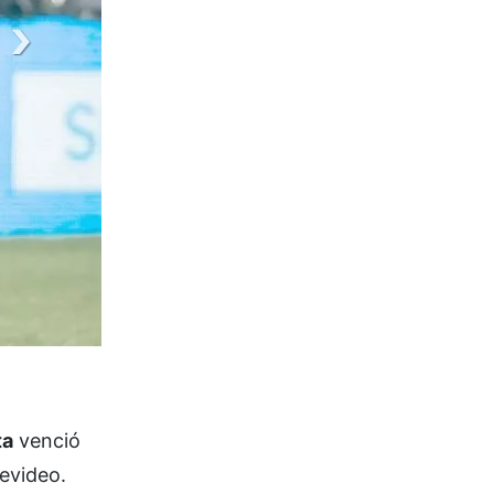
ta
venció
evideo.