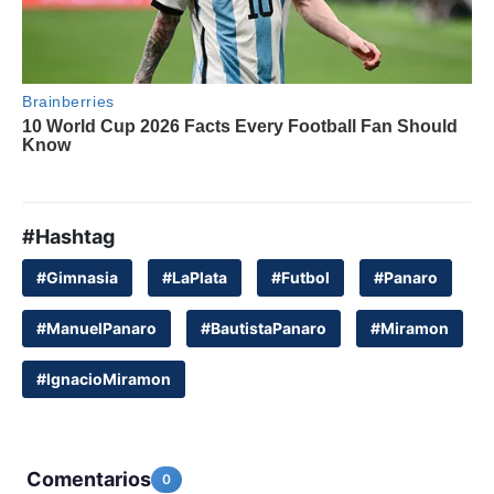
#Hashtag
#Gimnasia
#LaPlata
#Futbol
#Panaro
#ManuelPanaro
#BautistaPanaro
#Miramon
#IgnacioMiramon
Comentarios
0