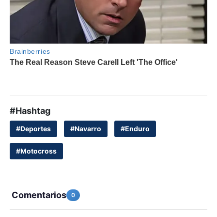
#Hashtag
#Deportes
#Navarro
#Enduro
#Motocross
Comentarios
0