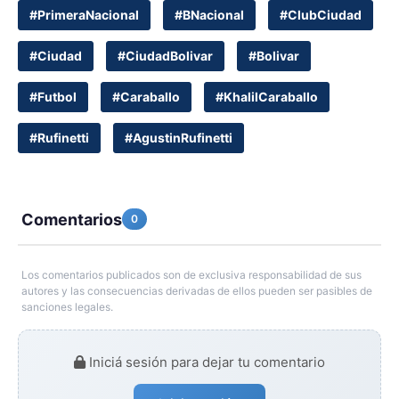
#PrimeraNacional
#BNacional
#ClubCiudad
#Ciudad
#CiudadBolivar
#Bolivar
#Futbol
#Caraballo
#KhalilCaraballo
#Rufinetti
#AgustinRufinetti
Comentarios
0
Los comentarios publicados son de exclusiva responsabilidad de sus
autores y las consecuencias derivadas de ellos pueden ser pasibles de
sanciones legales.
Iniciá sesión para dejar tu comentario