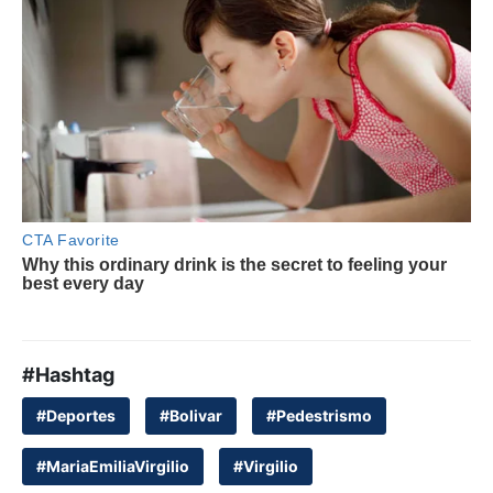
#Hashtag
#Deportes
#Bolivar
#Pedestrismo
#MariaEmiliaVirgilio
#Virgilio