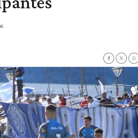
ipantes
l.