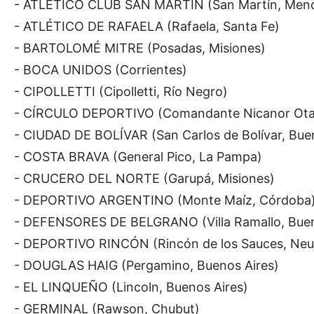
- ATLÉTICO CLUB SAN MARTÍN (San Martín, Men
- ATLÉTICO DE RAFAELA (Rafaela, Santa Fe)
- BARTOLOMÉ MITRE (Posadas, Misiones)
- BOCA UNIDOS (Corrientes)
- CIPOLLETTI (Cipolletti, Río Negro)
- CÍRCULO DEPORTIVO (Comandante Nicanor Otam
- CIUDAD DE BOLÍVAR (San Carlos de Bolívar, Bue
- COSTA BRAVA (General Pico, La Pampa)
- CRUCERO DEL NORTE (Garupá, Misiones)
- DEPORTIVO ARGENTINO (Monte Maíz, Córdoba
- DEFENSORES DE BELGRANO (Villa Ramallo, Buen
- DEPORTIVO RINCÓN (Rincón de los Sauces, Ne
- DOUGLAS HAIG (Pergamino, Buenos Aires)
- EL LINQUEÑO (Lincoln, Buenos Aires)
- GERMINAL (Rawson, Chubut)