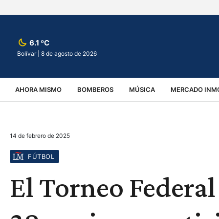
6.1 ºC
Bolívar |
8 de agosto de 2026
AHORA MISMO
BOMBEROS
MÚSICA
MERCADO INMO
REGIONALES
EDUCACIÓN
ESPECTÁCULOS
INFOR
14 de febrero de 2025
VIRALES
ACCIDENTES
CULTURA
JUDICIALES
T
FÚTBOL
El Torneo Federal