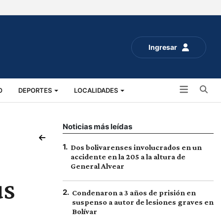
Ingresar
Bu
O
DEPORTES
LOCALIDADES
ALUD
SOCIALES
EXPO RURAL 2025
Noticias más leídas
1
.
Dos bolivarenses involucrados en un
accidente en la 205 a la altura de
General Alvear
us
2
.
Condenaron a 3 años de prisión en
suspenso a autor de lesiones graves en
Bolívar