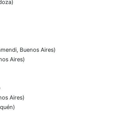
doza)
endi, Buenos Aires)
nos Aires)
)
os Aires)
uquén)