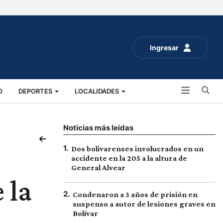
Ingresar
Bu
O
DEPORTES
LOCALIDADES
ALUD
SOCIALES
EXPO RURAL 2025
Noticias más leídas
1
.
Dos bolivarenses involucrados en un
accidente en la 205 a la altura de
General Alvear
 la
2
.
Condenaron a 3 años de prisión en
suspenso a autor de lesiones graves en
Bolívar