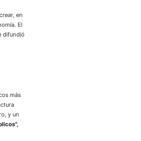
crear, en
omía. El
 difundió
icos más
uctura
ro, y un
licos",