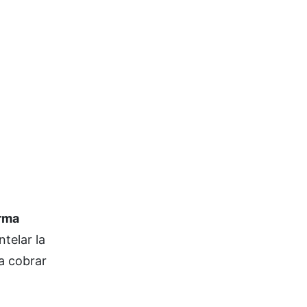
orma
telar la
 a cobrar