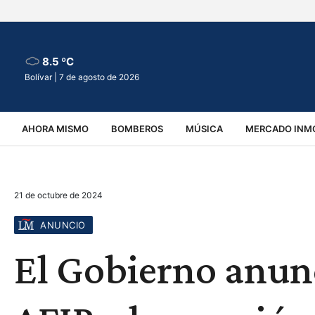
8.5 ºC
Bolívar |
7 de agosto de 2026
AHORA MISMO
BOMBEROS
MÚSICA
MERCADO INMO
REGIONALES
EDUCACIÓN
ESPECTÁCULOS
INFOR
21 de octubre de 2024
VIRALES
ACCIDENTES
CULTURA
JUDICIALES
T
ANUNCIO
El Gobierno anunc