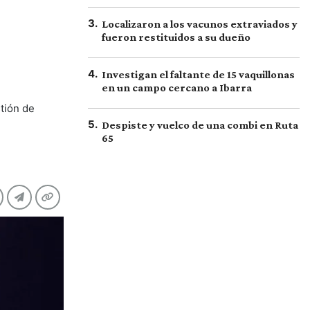
3
.
Localizaron a los vacunos extraviados y
fueron restituidos a su dueño
4
.
Investigan el faltante de 15 vaquillonas
en un campo cercano a Ibarra
tión de
5
.
Despiste y vuelco de una combi en Ruta
65