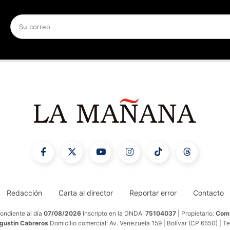
Redacción
Carta al director
Reportar error
Contacto
ondiente al día
07/08/2026
Inscripto en la DNDA:
75104037
| Propietario:
Comu
Agustín Cabreros
Domicilio comercial: Av. Venezuela 159 | Bolívar (CP 6550) | T