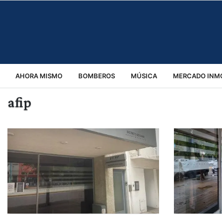
AHORA MISMO
BOMBEROS
MÚSICA
MERCADO INMO
afip
REGIONALES
EDUCACIÓN
ESPECTÁCULOS
INFOR
VIRALES
ACCIDENTES
CULTURA
JUDICIALES
T