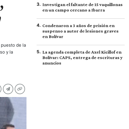
,
3
.
Investigan el faltante de 15 vaquillonas
en un campo cercano a Ibarra
"
4
.
Condenaron a 3 años de prisión en
suspenso a autor de lesiones graves
en Bolívar
 puesto de la
5
.
so y la
La agenda completa de Axel Kicillof en
Bolívar: CAPS, entrega de escrituras y
anuncios