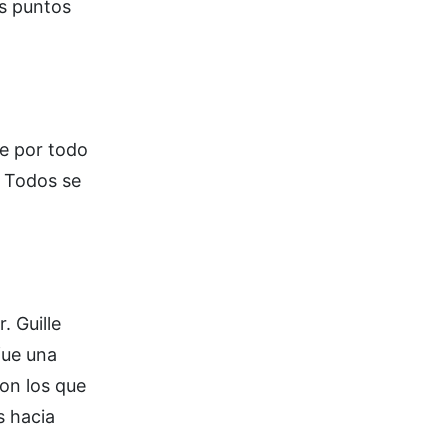
es puntos
me por todo
o. Todos se
. Guille
fue una
con los que
s hacia