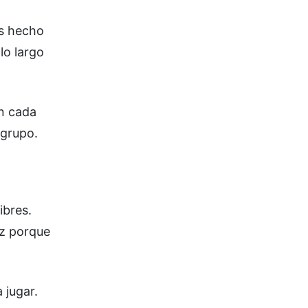
os hecho
lo largo
en cada
 grupo.
ibres.
iz porque
 jugar.