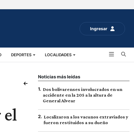
Ingresar
Bu
O
DEPORTES
LOCALIDADES
ALUD
SOCIALES
EXPO RURAL 2025
Noticias más leídas
1
.
Dos bolivarenses involucrados en un
accidente en la 205 a la altura de
General Alvear
 el
2
.
Localizaron a los vacunos extraviados y
fueron restituidos a su dueño