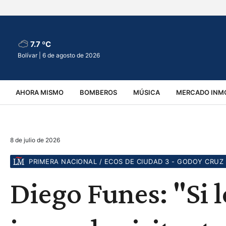
7.7 ºC
Bolívar |
6 de agosto de 2026
AHORA MISMO
BOMBEROS
MÚSICA
MERCADO INMO
REGIONALES
EDUCACIÓN
ESPECTÁCULOS
INFOR
8 de julio de 2026
VIRALES
ACCIDENTES
CULTURA
JUDICIALES
T
PRIMERA NACIONAL / ECOS DE CIUDAD 3 - GODOY CRUZ 
Diego Funes: "Si