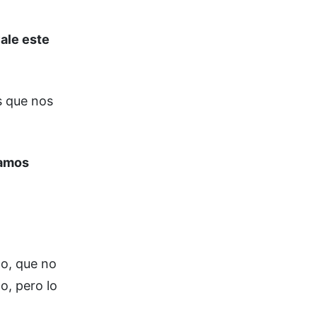
vale este
s que nos
ramos
do, que no
o, pero lo