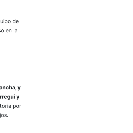
quipo de
so en la
ancha, y
rregui y
toria por
jos.