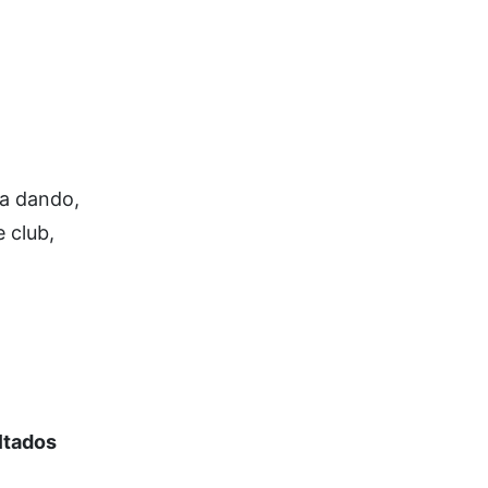
ía dando,
 club,
ltados