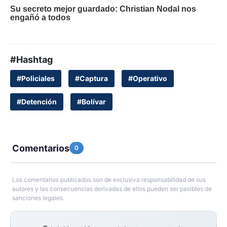
#Hashtag
#Policiales
#Captura
#Operativo
#Detención
#Bolívar
Comentarios
0
Los comentarios publicados son de exclusiva responsabilidad de sus
autores y las consecuencias derivadas de ellos pueden ser pasibles de
sanciones legales.