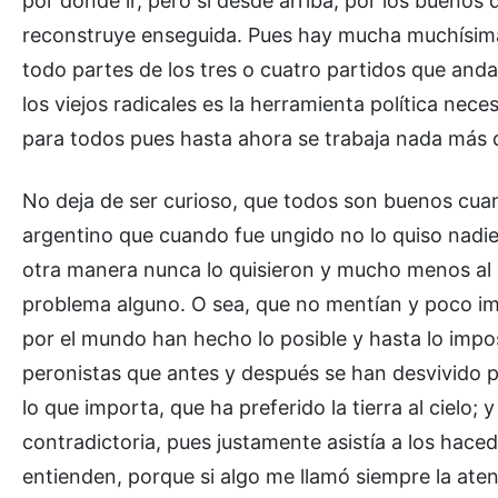
por dónde ir, pero si desde arriba, por los buenos 
reconstruye enseguida. Pues hay mucha muchísima 
todo partes de los tres o cuatro partidos que and
los viejos radicales es la herramienta política nec
para todos pues hasta ahora se trabaja nada más qu
No deja de ser curioso, que todos son buenos cuan
argentino que cuando fue ungido no lo quiso nadie 
otra manera nunca lo quisieron y mucho menos al pr
problema alguno. O sea, que no mentían y poco imp
por el mundo han hecho lo posible y hasta lo impos
peronistas que antes y después se han desvivido p
lo que importa, que ha preferido la tierra al cielo;
contradictoria, pues justamente asistía a los hac
entienden, porque si algo me llamó siempre la aten