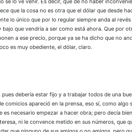
io se lo ve venir. Es decir, que de no haber inconvenie
ece que la cosa no es otra que el dólar que desde h
nte lo único que por lo regular siempre anda al revés 
y bajo que vendría a ser como está ahora. Que por ot
 ponen a ese precio, porque ya se ha dicho que no and
poco es muy obediente, el dólar, claro.
pues debería estar fijo y a trabajar todos de una bu
e comicios apareció en la prensa, eso sí, como algo 
e es necesario empezar a hacer obra; pero decía bien 
 interesa, ni le convence metido en sus números, que q
ordar que ninguno de sus amigos o no amigos, pero q