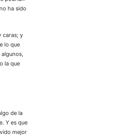
ono ha sido
 caras; y
e lo que
n algunos,
o la que
lgo de la
e. Y es que
ivido mejor