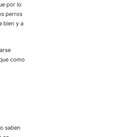
ue por lo
os perros
a bien y a
darse
e que como
no saben