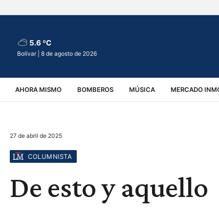
5.6 ºC
Bolívar |
8 de agosto de 2026
AHORA MISMO
BOMBEROS
MÚSICA
MERCADO INMO
REGIONALES
EDUCACIÓN
ESPECTÁCULOS
INFOR
27 de abril de 2025
VIRALES
ACCIDENTES
CULTURA
JUDICIALES
T
COLUMNISTA
De esto y aquello