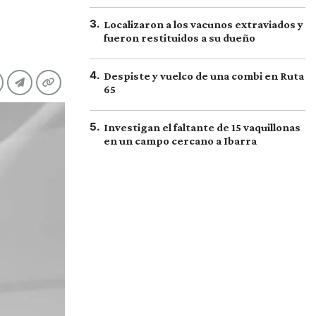
3
.
Localizaron a los vacunos extraviados y
fueron restituidos a su dueño
4
.
Despiste y vuelco de una combi en Ruta
65
5
.
Investigan el faltante de 15 vaquillonas
en un campo cercano a Ibarra