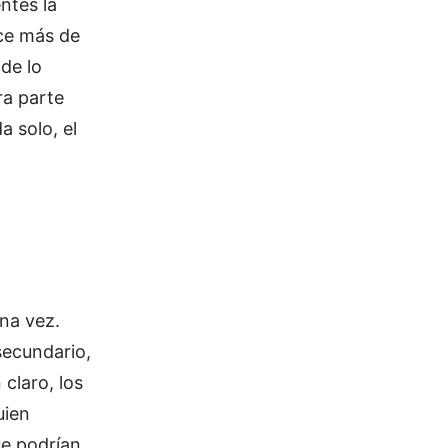
ntes la
ace más de
de lo
ra parte
a solo, el
ena vez.
secundario,
claro, los
uien
ue podrían