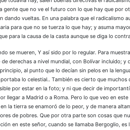
que todavía hay, salen buenas directivas el radicalism
gente que no ve el futuro con lo que hay que por ot
an dando vueltas. En una palabra que el radicalismo 
esaria para que no se tuerza lo que hay; y asuma mayo
e para la causa de la casta aunque se diga lo contra
do se mueren, Y así sido por lo regular. Para muestra
de derechas a nivel mundial, con Bolívar incluido; y 
incipio, al punto que lo decían sin pelos en la lengua
ortaba lo celestial.. También es cierto que muchos d
ible por estar en la foto; y ni que decir de important
or llegar a Madrid o a Roma. Pero lo que veo en este 
 y en la tierra se enamoró de lo peor, y de manera alt
edores de pobres. Que por otra parte son cosas que n
ción en este señor, cuando se llamaba Bergoglio, es 