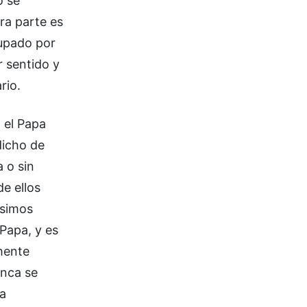
o se
ra parte es
aupado por
r sentido y
rio.
 el Papa
dicho de
 o sin
e ellos
ísimos
Papa, y es
amente
unca se
la