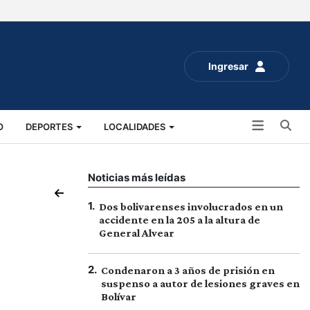
Ingresar
Bu
O
DEPORTES
LOCALIDADES
ALUD
SOCIALES
EXPO RURAL 2025
Noticias más leídas
1
.
Dos bolivarenses involucrados en un
accidente en la 205 a la altura de
General Alvear
2
.
Condenaron a 3 años de prisión en
suspenso a autor de lesiones graves en
Bolívar