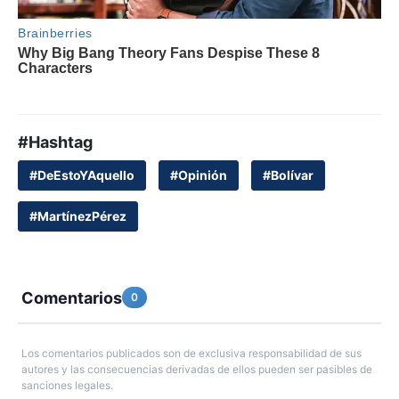
#Hashtag
#DeEstoYAquello
#Opinión
#Bolívar
#MartínezPérez
Comentarios
0
Los comentarios publicados son de exclusiva responsabilidad de sus
autores y las consecuencias derivadas de ellos pueden ser pasibles de
sanciones legales.