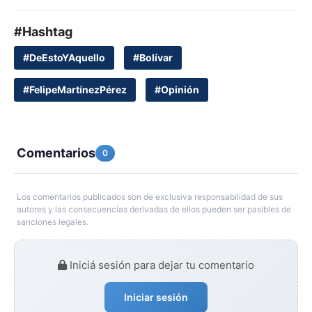
#Hashtag
#DeEstoYAquello
#Bolívar
#FelipeMartínezPérez
#Opinión
Comentarios
0
Los comentarios publicados son de exclusiva responsabilidad de sus
autores y las consecuencias derivadas de ellos pueden ser pasibles de
sanciones legales.
Iniciá sesión para dejar tu comentario
Iniciar sesión