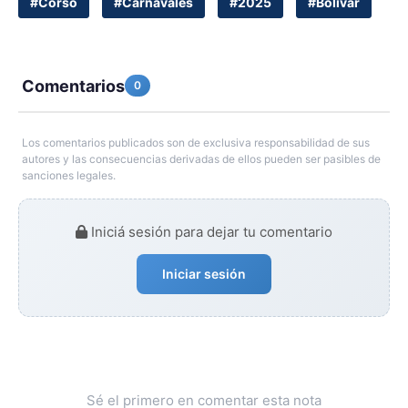
#Corso
#Carnavales
#2025
#Bolívar
Comentarios
0
Los comentarios publicados son de exclusiva responsabilidad de sus
autores y las consecuencias derivadas de ellos pueden ser pasibles de
sanciones legales.
Iniciá sesión para dejar tu comentario
Iniciar sesión
Sé el primero en comentar esta nota