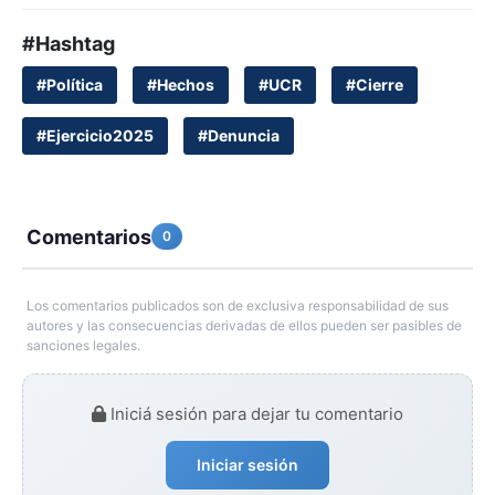
#Hashtag
#Política
#Hechos
#UCR
#Cierre
#Ejercicio2025
#Denuncia
Comentarios
0
Los comentarios publicados son de exclusiva responsabilidad de sus
autores y las consecuencias derivadas de ellos pueden ser pasibles de
sanciones legales.
Iniciá sesión para dejar tu comentario
Iniciar sesión