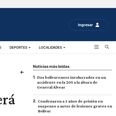
Ingresar
Bu
O
DEPORTES
LOCALIDADES
ALUD
SOCIALES
EXPO RURAL 2025
Noticias más leídas
1
.
Dos bolivarenses involucrados en un
accidente en la 205 a la altura de
General Alvear
erá
2
.
Condenaron a 3 años de prisión en
suspenso a autor de lesiones graves en
Bolívar