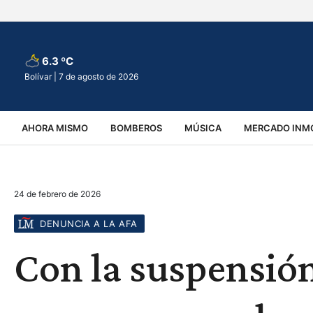
6.3 ºC
Bolívar |
7 de agosto de 2026
AHORA MISMO
BOMBEROS
MÚSICA
MERCADO INMO
REGIONALES
EDUCACIÓN
ESPECTÁCULOS
INFOR
24 de febrero de 2026
VIRALES
ACCIDENTES
CULTURA
JUDICIALES
T
DENUNCIA A LA AFA
Con la suspensión