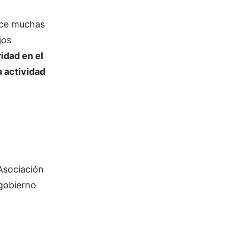
ace muchas
jos
idad en el
a actividad
Asociación
gobierno