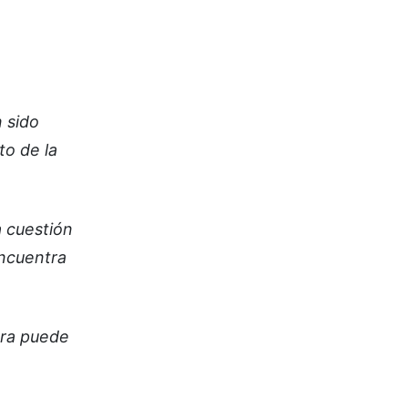
n sido
o de la
a cuestión
encuentra
era puede