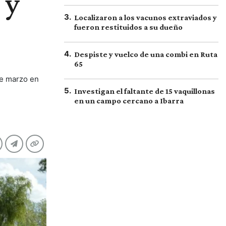
 y
3
.
Localizaron a los vacunos extraviados y
fueron restituidos a su dueño
4
.
Despiste y vuelco de una combi en Ruta
65
 de marzo en
5
.
Investigan el faltante de 15 vaquillonas
en un campo cercano a Ibarra