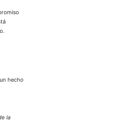
mpromiso
stá
o.
s un hecho
de la