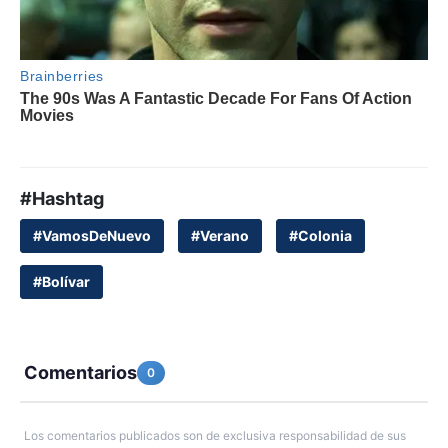
#Hashtag
#VamosDeNuevo
#Verano
#Colonia
#Bolívar
Comentarios
0
Los comentarios publicados son de exclusiva responsabilidad de sus