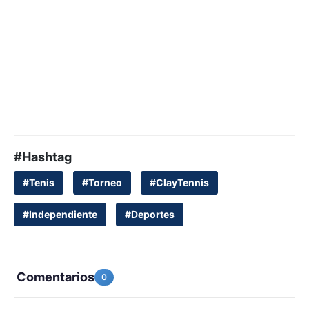
#Hashtag
#Tenis
#Torneo
#ClayTennis
#Independiente
#Deportes
Comentarios
0