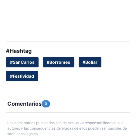
#Hashtag
#SanCarlos
#Borromeo
#Bolíar
#Festividad
Comentarios
0
Los comentarios publicados son de exclusiva responsabilidad de sus
autores y las consecuencias derivadas de ellos pueden ser pasibles de
sanciones legales.