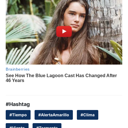
#Hashtag
#Tiempo
#AlertaAmarillo
#Clima
#Viento
#Tormenta