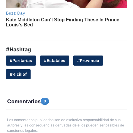
#Hashtag
#Paritarias
#Estatales
#Provincia
#Kicillof
Comentarios
0
Los comentarios publicados son de exclusiva responsabilidad de sus
autores y las consecuencias derivadas de ellos pueden ser pasibles de
sanciones legales.