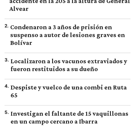
accidente en la 205 a la altura de General
Alvear
2
.
Condenaron a 3 años de prisión en
suspenso a autor de lesiones graves en
Bolívar
3
.
Localizaron a los vacunos extraviados y
fueron restituidos a su dueño
4
.
Despiste y vuelco de una combi en Ruta
65
5
.
Investigan el faltante de 15 vaquillonas
en un campo cercano a Ibarra