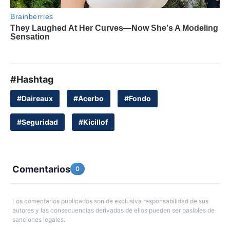
#Hashtag
#Daireaux
#Acerbo
#Fondo
#Seguridad
#Kicillof
Comentarios
0
Los comentarios publicados son de exclusiva responsabilidad de sus
autores y las consecuencias derivadas de ellos pueden ser pasibles de
sanciones legales.