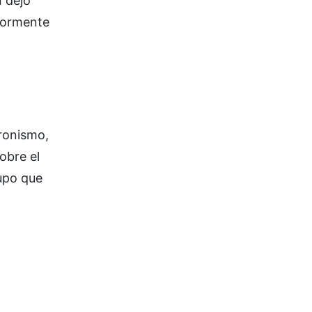
n dejó
riormente
eronismo,
obre el
rupo que