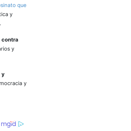
esinato que
tica y
.
 contra
rios y
 y
emocracia y