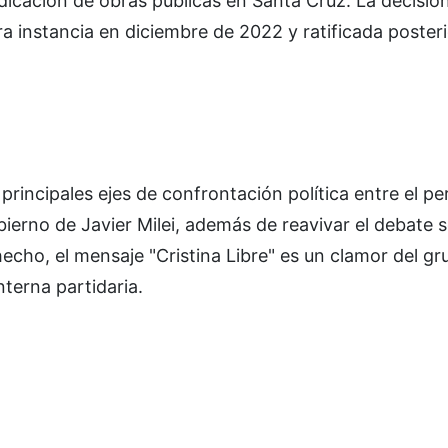
dicación de obras públicas en Santa Cruz. La decisió
ra instancia en diciembre de 2022 y ratificada poste
 principales ejes de confrontación política entre el p
erno de Javier Milei, además de reavivar el debate s
hecho, el mensaje "Cristina Libre" es un clamor del g
nterna partidaria.