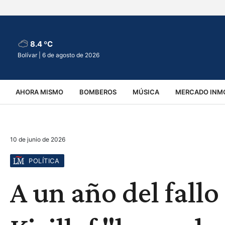
8.4 ºC
Bolívar |
6 de agosto de 2026
AHORA MISMO
BOMBEROS
MÚSICA
MERCADO INMO
REGIONALES
EDUCACIÓN
ESPECTÁCULOS
INFOR
10 de junio de 2026
VIRALES
ACCIDENTES
CULTURA
JUDICIALES
T
POLÍTICA
A un año del fallo