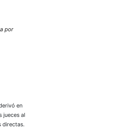
da por
derivó en
 jueces al
 directas.