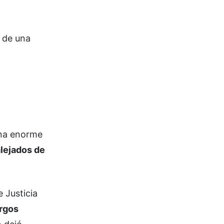
a de una
una enorme
alejados de
 Justicia
argos