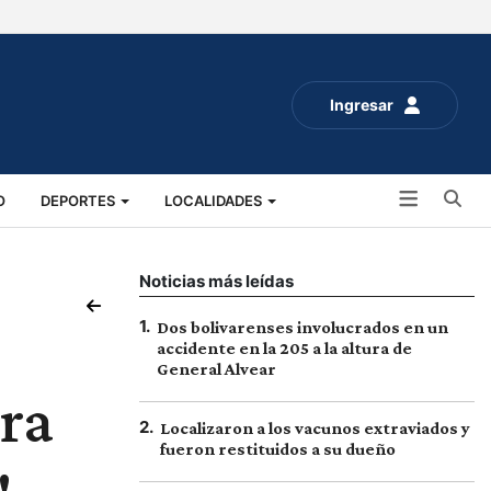
Ingresar
Bu
O
DEPORTES
LOCALIDADES
ALUD
SOCIALES
EXPO RURAL 2025
Noticias más leídas
1
.
Dos bolivarenses involucrados en un
accidente en la 205 a la altura de
General Alvear
ara
2
.
Localizaron a los vacunos extraviados y
fueron restituidos a su dueño