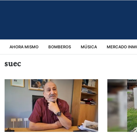
AHORA MISMO
BOMBEROS
MÚSICA
MERCADO INMO
suec
REGIONALES
EDUCACIÓN
ESPECTÁCULOS
INFOR
VIRALES
ACCIDENTES
CULTURA
JUDICIALES
T