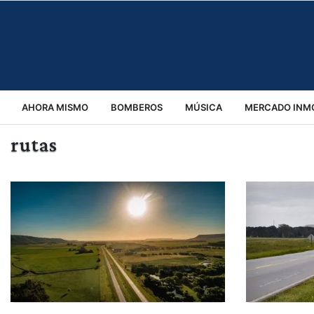
AHORA MISMO
BOMBEROS
MÚSICA
MERCADO INMO
rutas
REGIONALES
EDUCACIÓN
ESPECTÁCULOS
INFOR
VIRALES
ACCIDENTES
CULTURA
JUDICIALES
T