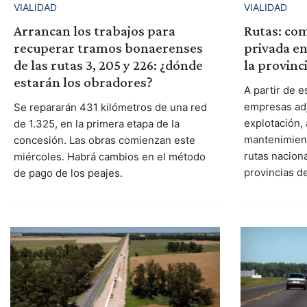
VIALIDAD
VIALIDAD
Arrancan los trabajos para
Rutas: com
recuperar tramos bonaerenses
privada e
de las rutas 3, 205 y 226: ¿dónde
la provinc
estarán los obradores?
A partir de e
empresas adj
Se repararán 431 kilómetros de una red
explotación,
de 1.325, en la primera etapa de la
mantenimient
concesión. Las obras comienzan este
rutas naciona
miércoles. Habrá cambios en el método
provincias d
de pago de los peajes.