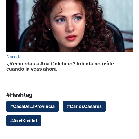
#Hashtag
#CasaDeLaProvincia
#CarlosCasares
#AxelKicillof