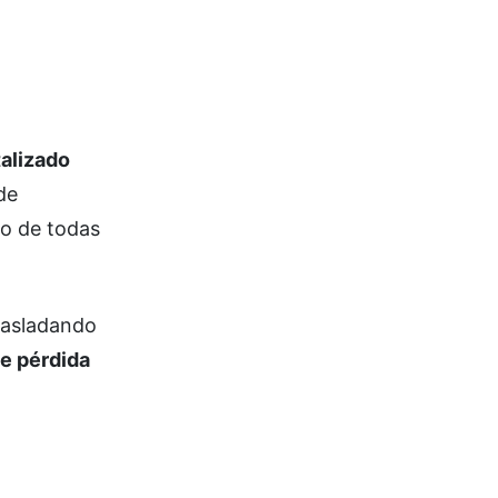
talizado
de
do de todas
trasladando
e pérdida