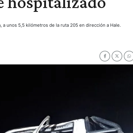
e hospitalizado
a, a unos 5,5 kilómetros de la ruta 205 en dirección a Hale.