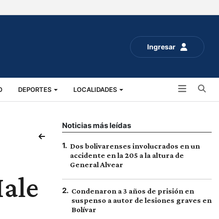
Ingresar
Bu
O
DEPORTES
LOCALIDADES
ALUD
SOCIALES
EXPO RURAL 2025
Noticias más leídas
1
.
Dos bolivarenses involucrados en un
accidente en la 205 a la altura de
General Alvear
Hale
2
.
Condenaron a 3 años de prisión en
suspenso a autor de lesiones graves en
Bolívar