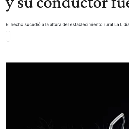
y su conductor fu
El hecho sucedió a la altura del establecimiento rural La Lidi