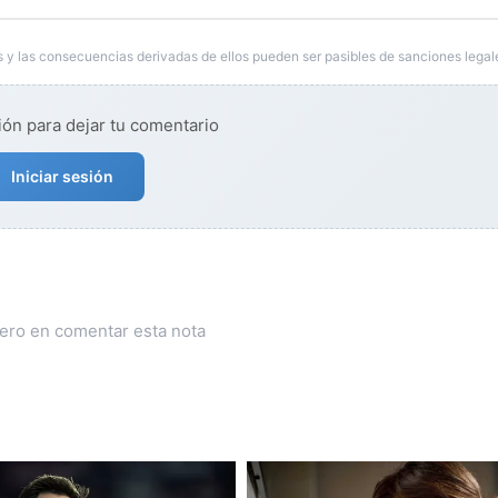
 y las consecuencias derivadas de ellos pueden ser pasibles de sanciones legal
ión para dejar tu comentario
Iniciar sesión
mero en comentar esta nota