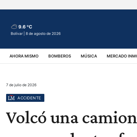
9.6 ºC
Bolívar |
8 de agosto de 2026
AHORA MISMO
BOMBEROS
MÚSICA
MERCADO INMO
REGIONALES
EDUCACIÓN
ESPECTÁCULOS
INFOR
7 de julio de 2026
VIRALES
ACCIDENTES
CULTURA
JUDICIALES
T
ACCIDENTE
Volcó una camione