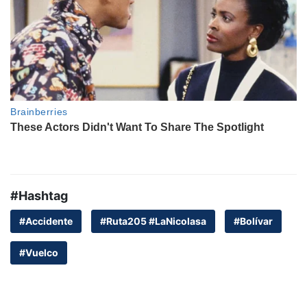
#Hashtag
#Accidente
#Ruta205 #LaNicolasa
#Bolívar
#Vuelco