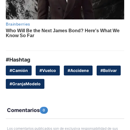
#Hashtag
#Camión
#Vuelco
#Accidene
#Bolívar
#GranjaModelo
Comentarios
0
Los comentarios publicados son de exclusiva responsabilidad de sus