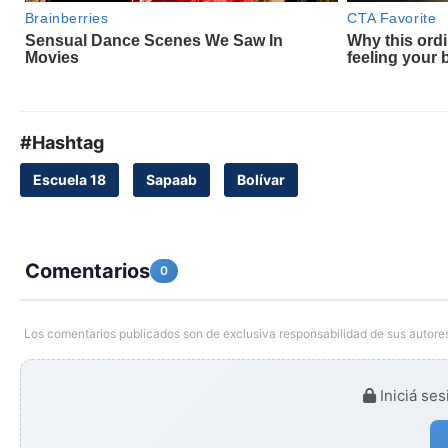
#Hashtag
Escuela 18
Sapaab
Bolívar
Comentarios
0
Los comentarios publicados son de exclusiva responsabilidad de sus autores
Iniciá ses