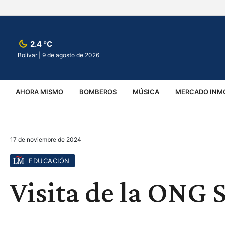
2.4 ºC
Bolívar |
9 de agosto de 2026
AHORA MISMO
BOMBEROS
MÚSICA
MERCADO INMO
REGIONALES
EDUCACIÓN
ESPECTÁCULOS
INFOR
17 de noviembre de 2024
VIRALES
ACCIDENTES
CULTURA
JUDICIALES
T
EDUCACIÓN
Visita de la ONG 