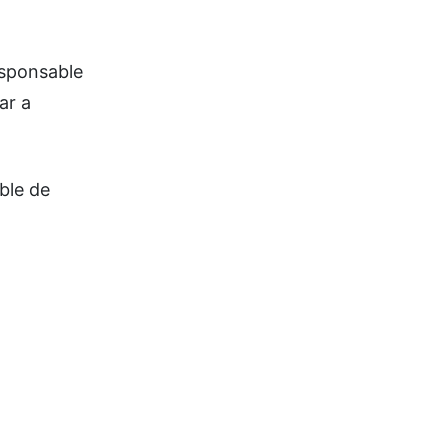
esponsable
ar a
ble de