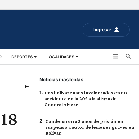
Ingresar
Bu
O
DEPORTES
LOCALIDADES
ALUD
SOCIALES
EXPO RURAL 2025
Noticias más leídas
1
.
Dos bolivarenses involucrados en un
accidente en la 205 a la altura de
General Alvear
 18
2
.
Condenaron a 3 años de prisión en
suspenso a autor de lesiones graves en
Bolívar