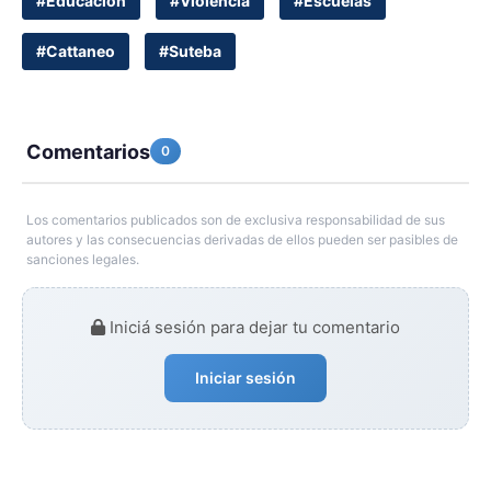
#Educación
#Violencia
#Escuelas
#Cattaneo
#Suteba
Comentarios
0
Los comentarios publicados son de exclusiva responsabilidad de sus
autores y las consecuencias derivadas de ellos pueden ser pasibles de
sanciones legales.
Iniciá sesión para dejar tu comentario
Iniciar sesión