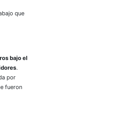
rabajo que
ros bajo el
idores
.
da por
ue fueron