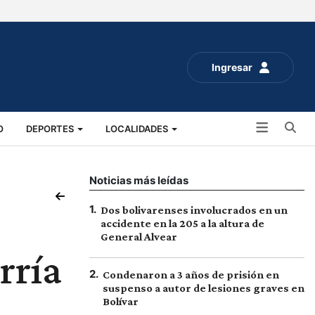
Ingresar
Bu
O
DEPORTES
LOCALIDADES
ALUD
SOCIALES
EXPO RURAL 2025
Noticias más leídas
1
.
Dos bolivarenses involucrados en un
accidente en la 205 a la altura de
General Alvear
rría
2
.
Condenaron a 3 años de prisión en
suspenso a autor de lesiones graves en
Bolívar