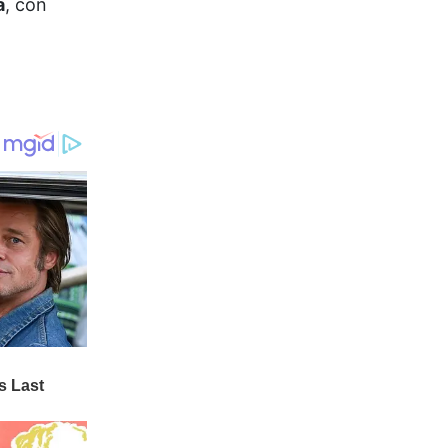
a
, con