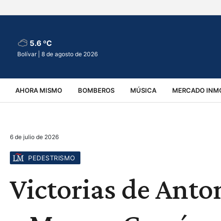
5.6 ºC
Bolívar |
8 de agosto de 2026
AHORA MISMO
BOMBEROS
MÚSICA
MERCADO INMO
REGIONALES
EDUCACIÓN
ESPECTÁCULOS
INFOR
6 de julio de 2026
VIRALES
ACCIDENTES
CULTURA
JUDICIALES
T
PEDESTRISMO
Victorias de Anto