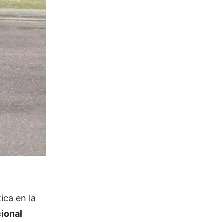
ica en la
cional