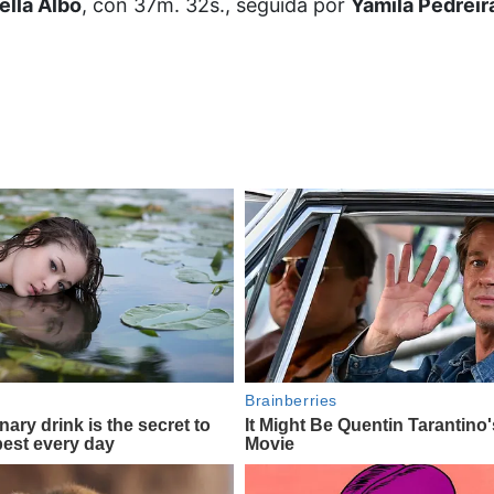
ella Albo
, con 37m. 32s., seguida por
Yamila Pedreir