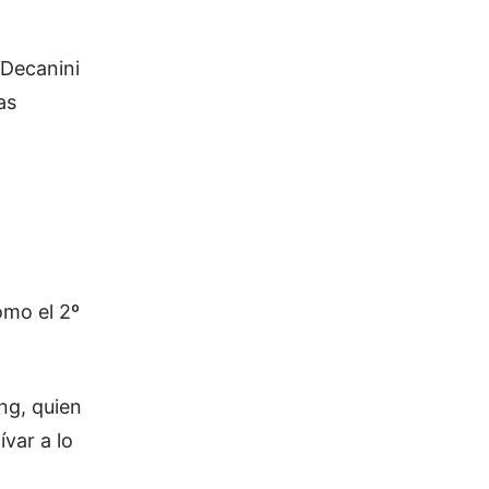
 Decanini
as
omo el 2º
ng, quien
ívar a lo