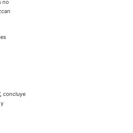
s no
ezcan
nes
,
concluye
 y