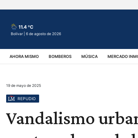
11.4 ºC
Bolívar |
6 de agosto de 2026
AHORA MISMO
BOMBEROS
MÚSICA
MERCADO INMO
REGIONALES
EDUCACIÓN
ESPECTÁCULOS
INFOR
19 de mayo de 2025
VIRALES
ACCIDENTES
CULTURA
JUDICIALES
T
REPUDIO
Vandalismo urban