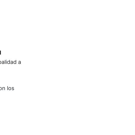
l
palidad a
on los