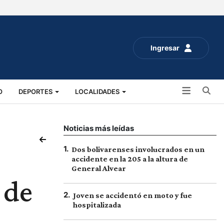
Ingresar
Bu
O
DEPORTES
LOCALIDADES
ALUD
SOCIALES
EXPO RURAL 2025
Noticias más leídas
1
.
Dos bolivarenses involucrados en un
accidente en la 205 a la altura de
General Alvear
 de
2
.
Joven se accidentó en moto y fue
hospitalizada