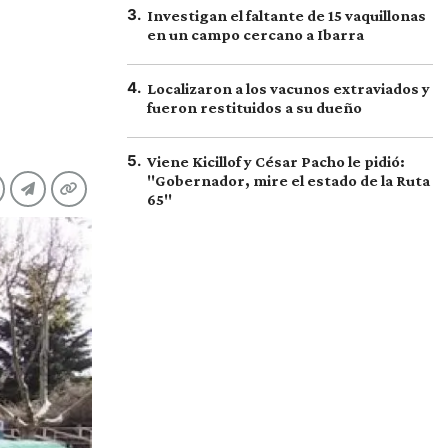
3
.
Investigan el faltante de 15 vaquillonas
en un campo cercano a Ibarra
4
.
Localizaron a los vacunos extraviados y
fueron restituidos a su dueño
5
.
Viene Kicillof y César Pacho le pidió:
"Gobernador, mire el estado de la Ruta
65"