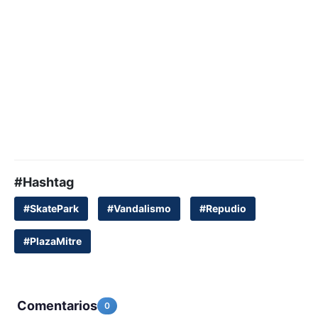
#Hashtag
#SkatePark
#Vandalismo
#Repudio
#PlazaMitre
Comentarios
0