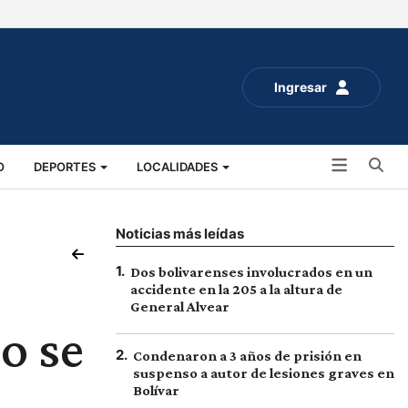
Ingresar
Bu
O
DEPORTES
LOCALIDADES
ALUD
SOCIALES
EXPO RURAL 2025
Noticias más leídas
1
.
Dos bolivarenses involucrados en un
accidente en la 205 a la altura de
General Alvear
o se
2
.
Condenaron a 3 años de prisión en
suspenso a autor de lesiones graves en
Bolívar