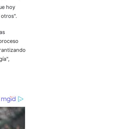
ue hoy
otros".
as
proceso
arantizando
ía",