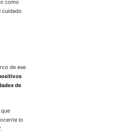
vo como
al cuidado
arco de ese
positivos
idades de
 que
docente lo
,