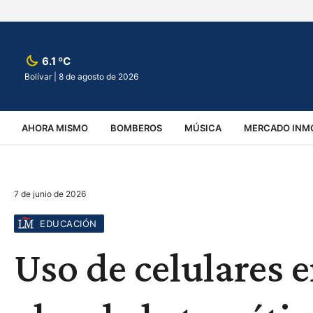
6.1 ºC
Bolívar |
8 de agosto de 2026
AHORA MISMO
BOMBEROS
MÚSICA
MERCADO INMO
REGIONALES
EDUCACIÓN
ESPECTÁCULOS
INFOR
7 de junio de 2026
VIRALES
ACCIDENTES
CULTURA
JUDICIALES
T
EDUCACIÓN
Uso de celulares e