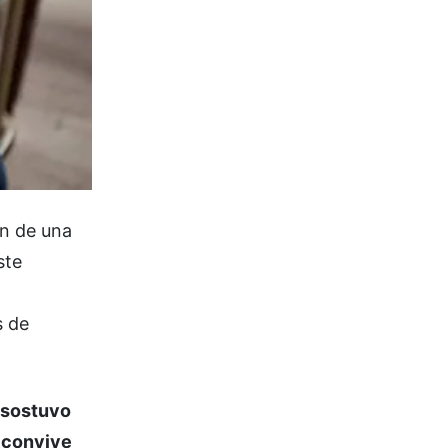
ón de una
ste
s de
 sostuvo
 convive