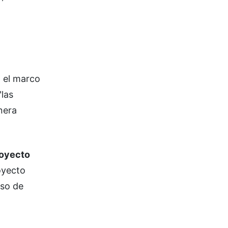
n el marco
"las
nera
royecto
oyecto
eso de