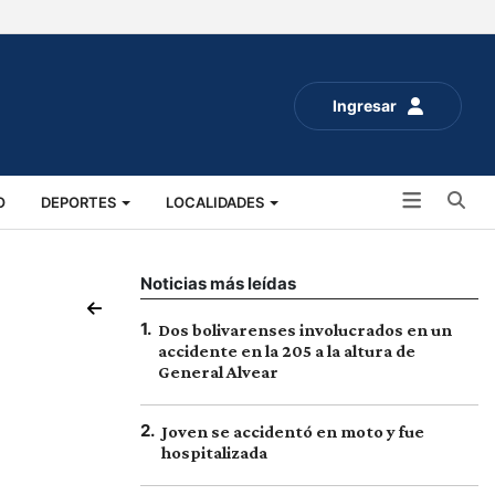
Ingresar
Bu
O
DEPORTES
LOCALIDADES
ALUD
SOCIALES
EXPO RURAL 2025
Noticias más leídas
1
.
Dos bolivarenses involucrados en un
accidente en la 205 a la altura de
General Alvear
2
.
Joven se accidentó en moto y fue
hospitalizada