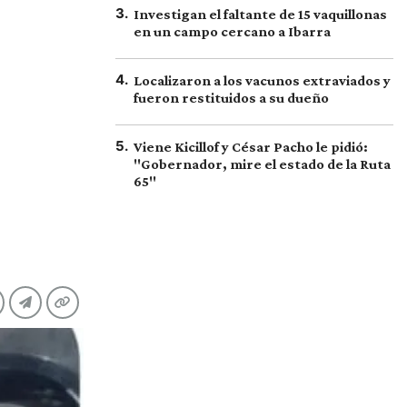
3
.
Investigan el faltante de 15 vaquillonas
en un campo cercano a Ibarra
4
.
Localizaron a los vacunos extraviados y
fueron restituidos a su dueño
5
.
Viene Kicillof y César Pacho le pidió:
"Gobernador, mire el estado de la Ruta
65"