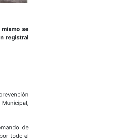
l mismo se
 registral
 prevención
 Municipal,
 Comando de
por todo el