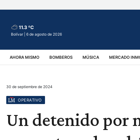
11.3 ºC
Bolívar |
6 de agosto de 2026
AHORA MISMO
BOMBEROS
MÚSICA
MERCADO INMO
REGIONALES
EDUCACIÓN
ESPECTÁCULOS
INFOR
30 de septiembre de 2024
VIRALES
ACCIDENTES
CULTURA
JUDICIALES
T
OPERATIVO
Un detenido por 